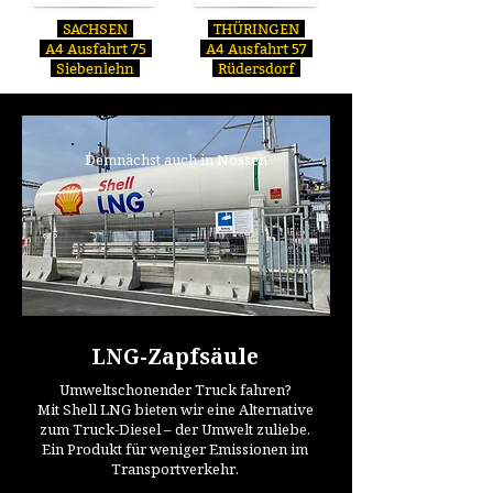
SACHSEN
THÜRINGEN
A4 Ausfahrt 75
A4 Ausfahrt 57
Siebenlehn
Rüdersdorf
Demnächst auch in Nossen
LNG-Zapfsäule
Umweltschonender Truck fahren?
Mit Shell LNG bieten wir eine Alternative
zum Truck-Diesel – der Umwelt zuliebe.
Ein Produkt für weniger Emissionen im
Transportverkehr.