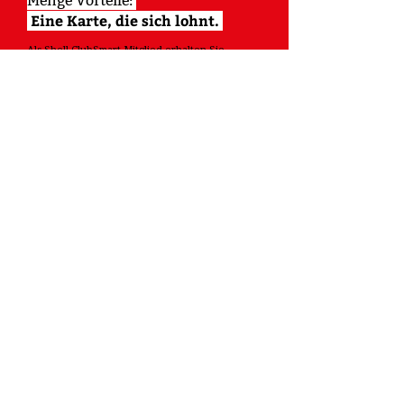
Menge Vorteile:
Eine Karte, die sich lohnt.
Als Shell ClubSmart Mitglied erhalten Sie
zahlreiche Vorteile beim Tanken und Shoppen an
teilnehmenden Shell Stationen und bei unseren
Kooperationspartnern sowie attraktive Prämien.
Jetzt anmelden und Punkte sammeln!
Service liegt Ihnen im Blut?
Dann kommen Sie in unser Team.
Jetzt online bewerben
Allzeit gute Fahrt!
Willkommen in den Shell-