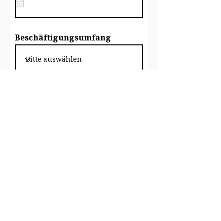
Beschäftigungsumfang
Upload Ihrer
Bewerbungsunterlagen
Datei hochladen
Max. Dateigröße 15 MB
Hier ist Platz für Ihre
Nachricht. Teilen Sie uns
gern Ihre bevorzugten
Zeiten für ein Gespräch mit.